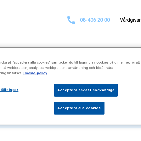
08-406 20 00
Vårdgiva
icka på "acceptera alla cookies" samtycker du till lagring av cookies på din enhet för att 
ultat för
"Nässel
n på webbplatsen, analysera webbplatsens användning och bistå i våra
ingsinsatser.
Cookie-policy
tällningar
Acceptera endast nödvändiga
Acceptera alla cookies