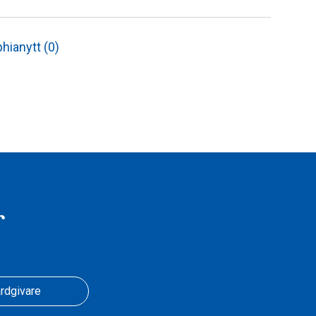
hianytt (0)
r
rdgivare