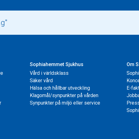
Sophiahemmet Sjukhus
Om S
re
Vård i världsklass
Soph
Säker vård
Konce
Hälsa och hållbar utveckling
E-fak
Klagomål/synpunkter på vården
Jobb
r
Synpunkter på miljö eller service
Pres
Sophi