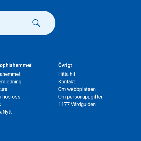
ophiahemmet
Övrigt
iahemmet
Hitta hit
rnledning
Kontakt
tura
Om webbplatsen
a hos oss
Om personuppgifter
s
1177 Vårdguiden
aNytt