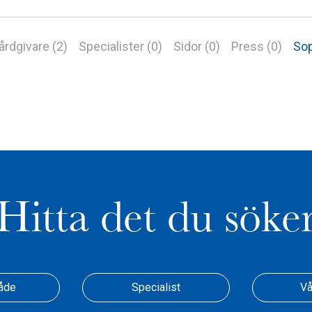
årdgivare (2)
Specialister (0)
Sidor (0)
Press (0)
Sop
Hitta det du söke
åde
Specialist
Vå