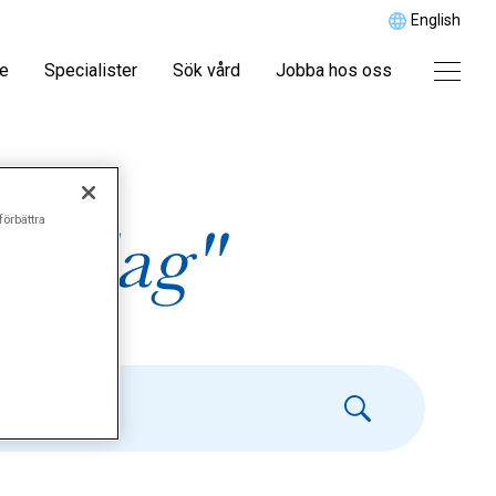
English
re
Specialister
Sök vård
Jobba hos oss
förbättra
utslag"