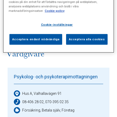
cookies på din enhet för att förbättra navigeringen på webbplatsen,
analysera webbplatsens användning och bistå i våra
marknadsföringsinsatser.
Cookie-policy
Alla (5)
Vårdgivare (1)
Specialister (0)
Sidor (0)
Press (1)
Sophianytt (2)
Cookie-inställningar
Acceptera endast nödvändiga
Acceptera alla cookies
Vårdgivare
Psykolog- och psykoterapimottagningen
Hus A, Valhallavägen 91
08-406 28 02, 070-395 02 35
Försäkring, Betala själv, Företag