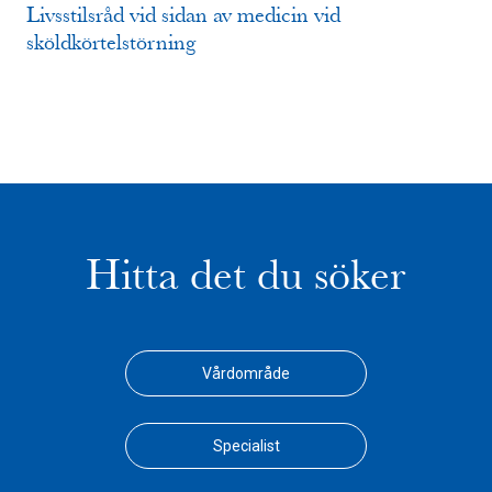
Livsstilsråd vid sidan av medicin vid
sköldkörtelstörning
Hitta det du söker
Vårdområde
Specialist