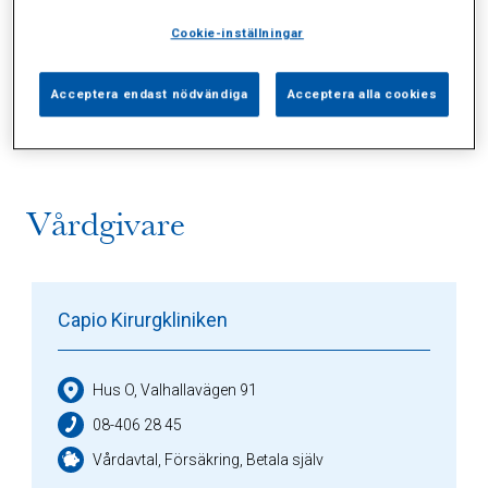
Cookie-inställningar
Alla (4)
Vårdgivare (1)
Specialister (0)
Acceptera endast nödvändiga
Acceptera alla cookies
Sidor (1)
Press (0)
Sophianytt (1)
Vårdgivare
Capio Kirurgkliniken
Hus O, Valhallavägen 91
08-406 28 45
Vårdavtal, Försäkring, Betala själv