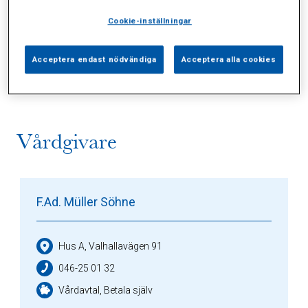
Cookie-inställningar
Alla (2)
Vårdgivare (1)
Specialister (0)
Acceptera endast nödvändiga
Acceptera alla cookies
Sidor (0)
Press (0)
Sophianytt (0)
Vårdgivare
F.Ad. Müller Söhne
Hus A, Valhallavägen 91
046-25 01 32
Vårdavtal, Betala själv