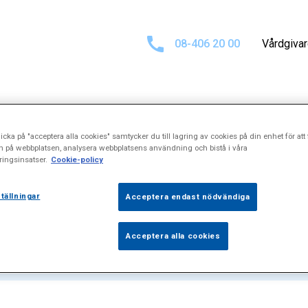
08-406 20 00
Vårdgiva
icka på "acceptera alla cookies" samtycker du till lagring av cookies på din enhet för att 
ltat för
"Oroligt
n på webbplatsen, analysera webbplatsens användning och bistå i våra
ingsinsatser.
Cookie-policy
tällningar
Acceptera endast nödvändiga
Acceptera alla cookies