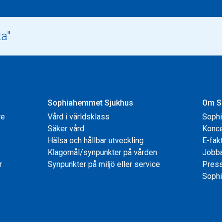
Sophiahemmet Sjukhus
Om S
re
Vård i världsklass
Soph
Säker vård
Konce
Hälsa och hållbar utveckling
E-fak
Klagomål/synpunkter på vården
Jobb
r
Synpunkter på miljö eller service
Pres
Sophi