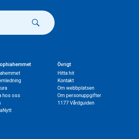
ophiahemmet
Övrigt
iahemmet
Hitta hit
rnledning
Kontakt
tura
Om webbplatsen
a hos oss
Om personuppgifter
s
1177 Vårdguiden
aNytt