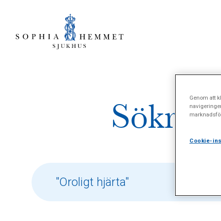
Genom att kl
Sökresu
navigeringe
marknadsför
Cookie-ins