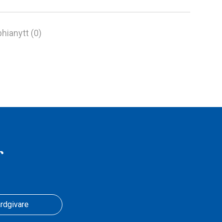
hianytt (0)
r
rdgivare