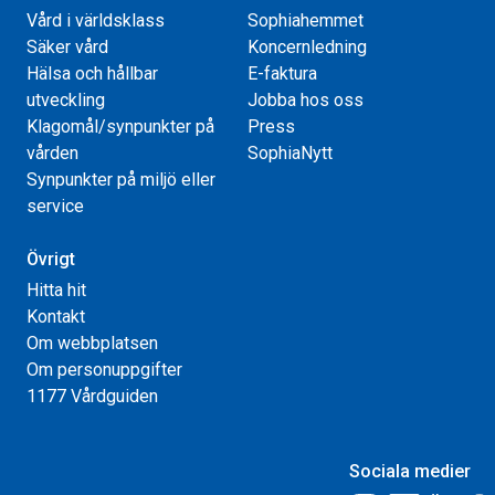
Vård i världsklass
Sophiahemmet
Säker vård
Koncernledning
Hälsa och hållbar
E-faktura
utveckling
Jobba hos oss
Klagomål/synpunkter på
Press
vården
SophiaNytt
Synpunkter på miljö eller
service
Övrigt
Hitta hit
Kontakt
Om webbplatsen
Om personuppgifter
1177 Vårdguiden
Sociala medier