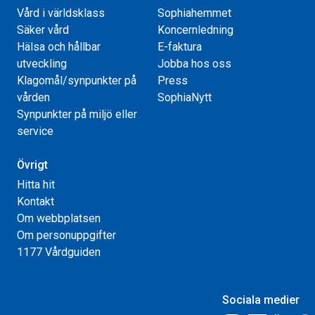
Vård i världsklass
Sophiahemmet
Säker vård
Koncernledning
Hälsa och hållbar
E-faktura
utveckling
Jobba hos oss
Klagomål/synpunkter på
Press
vården
SophiaNytt
Synpunkter på miljö eller
service
Övrigt
Hitta hit
Kontakt
Om webbplatsen
Om personuppgifter
1177 Vårdguiden
Sociala medier