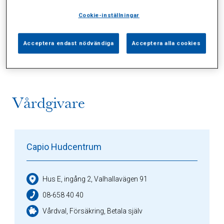
Cookie-inställningar
Alla (1)
Vårdgivare (1)
Specialister (0)
Acceptera endast nödvändiga
Acceptera alla cookies
Sidor (0)
Press (0)
Sophianytt (0)
Vårdgivare
Capio Hudcentrum
Hus E, ingång 2, Valhallavägen 91
08-658 40 40
Vårdval, Försäkring, Betala själv