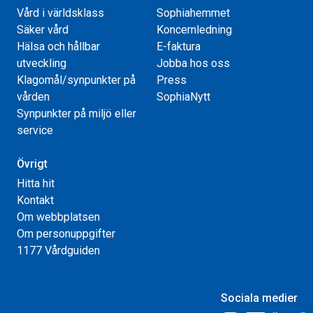
Vård i världsklass
Sophiahemmet
Säker vård
Koncernledning
Hälsa och hållbar
E-faktura
utveckling
Jobba hos oss
Klagomål/synpunkter på
Press
vården
SophiaNytt
Synpunkter på miljö eller
service
Övrigt
Hitta hit
Kontakt
Om webbplatsen
Om personuppgifter
1177 Vårdguiden
Sociala medier