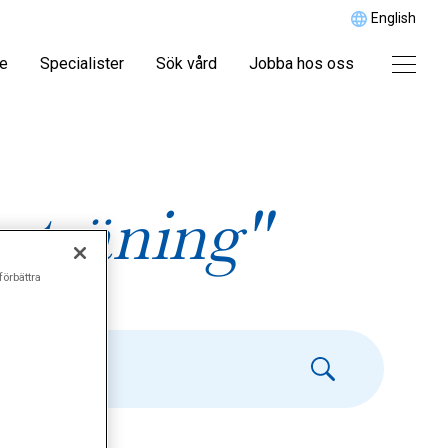
English
re
Specialister
Sök vård
Jobba hos oss
g träning"
förbättra