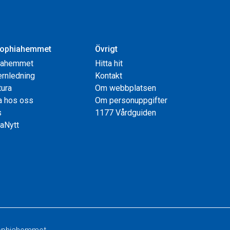
ophiahemmet
Övrigt
iahemmet
Hitta hit
rnledning
Kontakt
tura
Om webbplatsen
a hos oss
Om personuppgifter
s
1177 Vårdguiden
aNytt