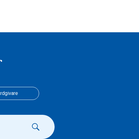
r
rdgivare