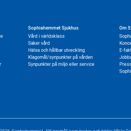
Sophiahemmet Sjukhus
Om S
re
Vård i världsklass
Soph
Säker vård
Konce
Hälsa och hållbar utveckling
E-fak
Klagomål/synpunkter på vården
Jobb
r
Synpunkter på miljö eller service
Pres
Sophi