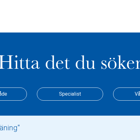
Hitta det du söke
åde
Specialist
Vå