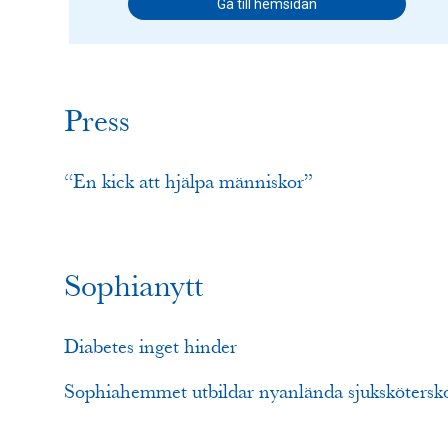
Gå till hemsidan
Press
“En kick att hjälpa människor”
Sophianytt
Diabetes inget hinder
Sophiahemmet utbildar nyanlända sjukskötersk