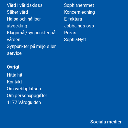
Vård i världsklass
Sophiahemmet
Säker vård
Koncernledning
Hälsa och hållbar
E-faktura
utveckling
Jobba hos oss
Klagomål/synpunkter på
Press
vården
SophiaNytt
Synpunkter på miljö eller
service
Övrigt
Hitta hit
Kontakt
Om webbplatsen
Om personuppgifter
1177 Vårdguiden
Sociala medier