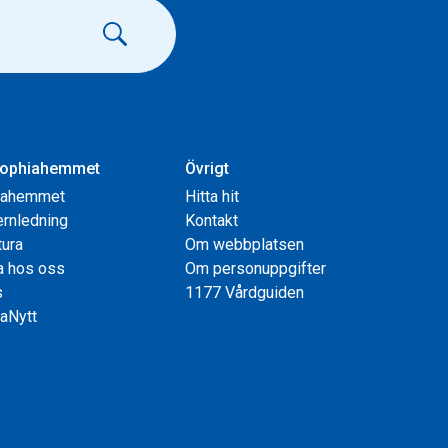
ophiahemmet
Övrigt
iahemmet
Hitta hit
rnledning
Kontakt
tura
Om webbplatsen
a hos oss
Om personuppgifter
s
1177 Vårdguiden
aNytt