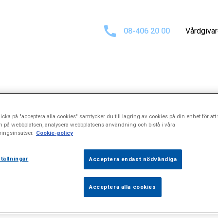
08-406 20 00
Vårdgiva
tat för
"Proktalg
icka på "acceptera alla cookies" samtycker du till lagring av cookies på din enhet för att 
n på webbplatsen, analysera webbplatsens användning och bistå i våra
ingsinsatser.
Cookie-policy
tällningar
Acceptera endast nödvändiga
Acceptera alla cookies