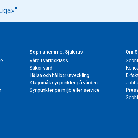
Sophiahemmet Sjukhus
Om S
re
Vård i världsklass
Soph
Säker vård
Konce
Hälsa och hållbar utveckling
E-fak
Klagomål/synpunkter på vården
Jobb
r
Synpunkter på miljö eller service
Pres
Sophi