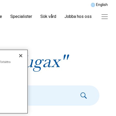
English
re
Specialister
Sök vård
Jobba hos oss
ia fugax"
förbättra