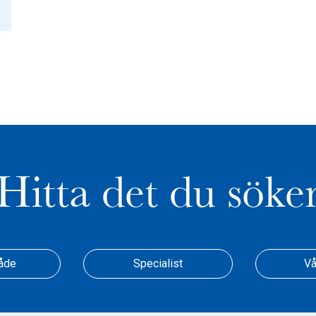
Hitta det du söke
åde
Specialist
Vå