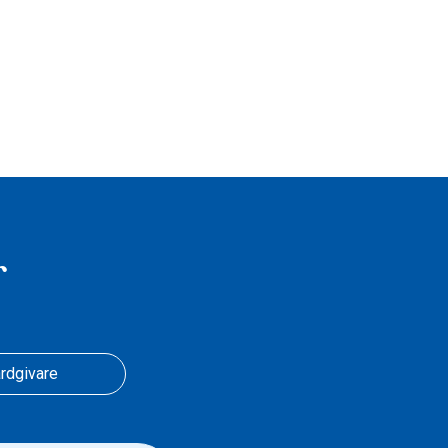
r
rdgivare