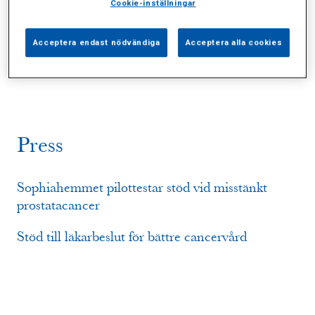
Cookie-inställningar
Alla (9)
Vårdgivare (0)
Specialister (0)
Acceptera endast nödvändiga
Acceptera alla cookies
Sidor (0)
Press (2)
Sophianytt (6)
Press
Sophiahemmet pilottestar stöd vid misstänkt
prostatacancer
Stöd till läkarbeslut för bättre cancervård