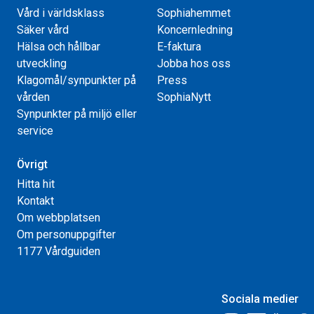
Vård i världsklass
Sophiahemmet
Säker vård
Koncernledning
Hälsa och hållbar
E-faktura
utveckling
Jobba hos oss
Klagomål/synpunkter på
Press
vården
SophiaNytt
Synpunkter på miljö eller
service
Övrigt
Hitta hit
Kontakt
Om webbplatsen
Om personuppgifter
1177 Vårdguiden
Sociala medier