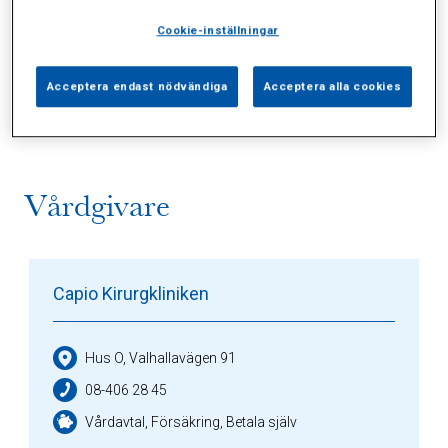
Cookie-inställningar
Alla (1)
Vårdgivare (1)
Specialister (0)
Acceptera endast nödvändiga
Acceptera alla cookies
Sidor (0)
Press (0)
Sophianytt (0)
Vårdgivare
Capio Kirurgkliniken
Hus O, Valhallavägen 91
08-406 28 45
Vårdavtal, Försäkring, Betala själv