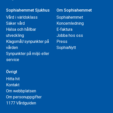
Sophiahemmet Sjukhus
Om Sophiahemmet
Vård i världsklass
Sophiahemmet
Säker vård
Koncernledning
Hälsa och hållbar
E-faktura
utveckling
Jobba hos oss
Klagomål/synpunkter på
Press
vården
SophiaNytt
Synpunkter på miljö eller
service
Övrigt
Hitta hit
Kontakt
Om webbplatsen
Om personuppgifter
1177 Vårdguiden