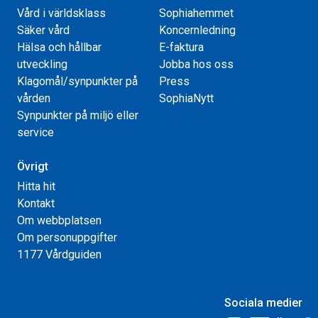
Vård i världsklass
Sophiahemmet
Säker vård
Koncernledning
Hälsa och hållbar
E-faktura
utveckling
Jobba hos oss
Klagomål/synpunkter på
Press
vården
SophiaNytt
Synpunkter på miljö eller
service
Övrigt
Hitta hit
Kontakt
Om webbplatsen
Om personuppgifter
1177 Vårdguiden
Sociala medier