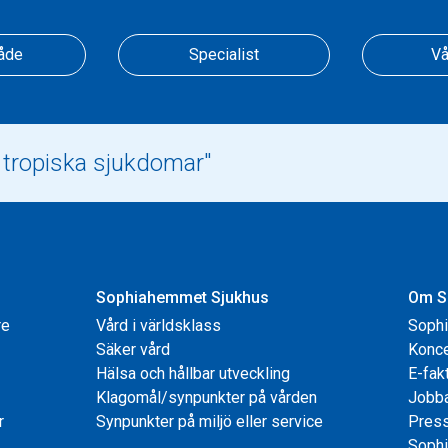
åde
Specialist
Vå
Sophiahemmet Sjukhus
Om S
re
Vård i världsklass
Soph
Säker vård
Konce
Hälsa och hållbar utveckling
E-fak
Klagomål/synpunkter på vården
Jobb
r
Synpunkter på miljö eller service
Pres
Sophi