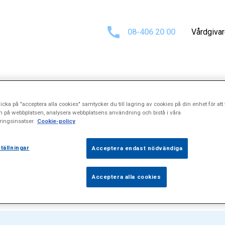
08-406 20 00
Vårdgiva
t för
"Rådgivnin
icka på "acceptera alla cookies" samtycker du till lagring av cookies på din enhet för att 
n på webbplatsen, analysera webbplatsens användning och bistå i våra
ingsinsatser.
Cookie-policy
sjukdomar"
tällningar
Acceptera endast nödvändiga
Acceptera alla cookies