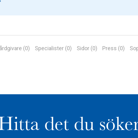
årdgivare (0)
Specialister (0)
Sidor (0)
Press (0)
Sop
Hitta det du söke