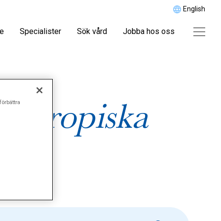
English
re
Specialister
Sök vård
Jobba hos oss
g tropiska
förbättra