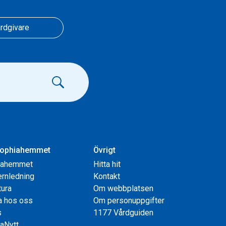
rdgivare
ophiahemmet
Övrigt
iahemmet
Hitta hit
rnledning
Kontakt
tura
Om webbplatsen
a hos oss
Om personuppgifter
s
1177 Vårdguiden
aNytt