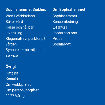
Sophiahemmet Sjukhus
Om Sophiahemmet
Vård i världsklass
Sophiahemmet
Säker vård
Koncernledning
Hälsa och hållbar
E-faktura
utveckling
Jobba hos oss
Klagomål/synpunkter på
Press
vården
SophiaNytt
Synpunkter på miljö eller
service
Övrigt
Hitta hit
Kontakt
Om webbplatsen
Om personuppgifter
1177 Vårdguiden