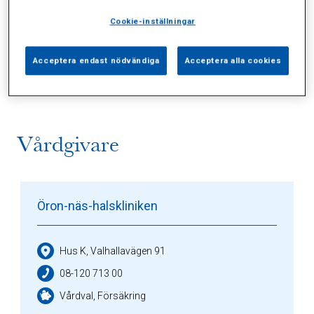
Cookie-inställningar
Alla (1)
Vårdgivare (1)
Specialister (0)
Acceptera endast nödvändiga
Acceptera alla cookies
Sidor (0)
Press (0)
Sophianytt (0)
Vårdgivare
Öron-näs-halskliniken
Hus K, Valhallavägen 91
08-120 713 00
Vårdval, Försäkring