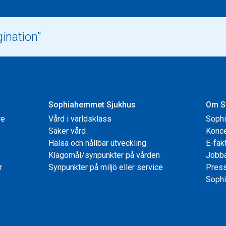
Sophiahemmet Sjukhus
Om S
re
Vård i världsklass
Soph
Säker vård
Konce
Hälsa och hållbar utveckling
E-fak
Klagomål/synpunkter på vården
Jobb
r
Synpunkter på miljö eller service
Pres
Sophi