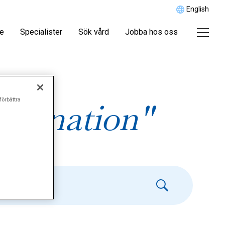
English
re
Specialister
Sök vård
Jobba hos oss
förbättra
vagination"