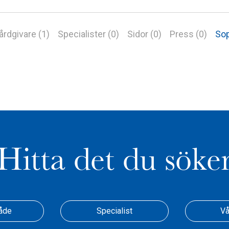
årdgivare (1)
Specialister (0)
Sidor (0)
Press (0)
Sop
Hitta det du söke
åde
Specialist
Vå