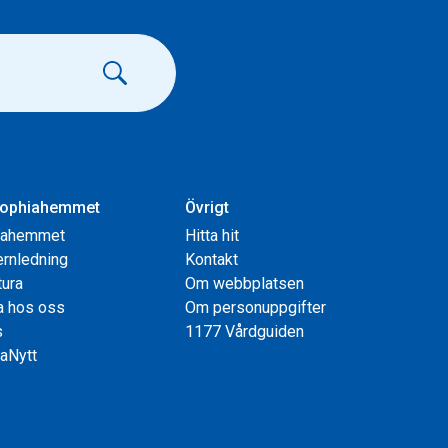
ophiahemmet
Övrigt
iahemmet
Hitta hit
rnledning
Kontakt
tura
Om webbplatsen
a hos oss
Om personuppgifter
s
1177 Vårdguiden
aNytt