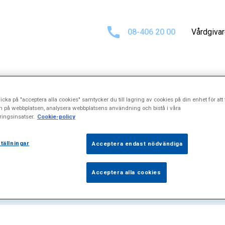
08-406 20 00
Vårdgiva
icka på "acceptera alla cookies" samtycker du till lagring av cookies på din enhet för att 
t för
"Rektal in
n på webbplatsen, analysera webbplatsens användning och bistå i våra
ingsinsatser.
Cookie-policy
tällningar
Acceptera endast nödvändiga
Acceptera alla cookies