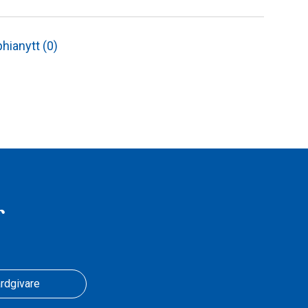
hianytt (0)
r
rdgivare