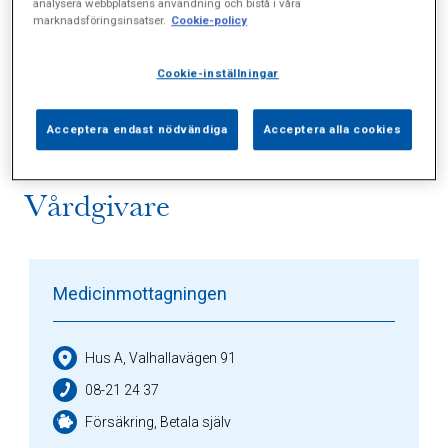
analysera webbplatsens användning och bistå i våra
marknadsföringsinsatser.
Cookie-policy
Alla (1)
Vårdgivare (2)
Specialister (0)
Cookie-inställningar
Sidor (0)
Press (0)
Sophianytt (0)
Acceptera endast nödvändiga
Acceptera alla cookies
Vårdgivare
Medicinmottagningen
Hus A, Valhallavägen 91
08-21 24 37
Försäkring, Betala själv