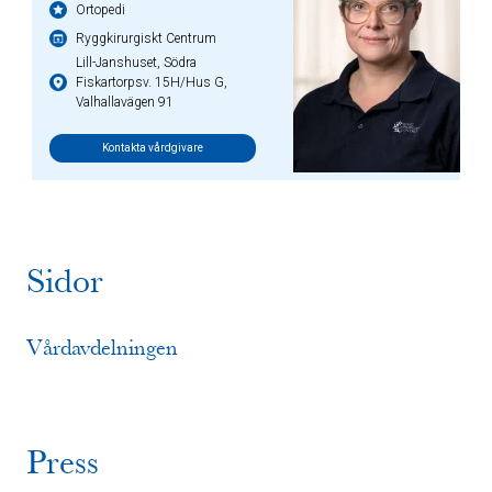
Ortopedi
Ryggkirurgiskt Centrum
Lill-Janshuset, Södra
Fiskartorpsv. 15H/Hus G,
Valhallavägen 91
Kontakta vårdgivare
Sidor
Vårdavdelningen
Press