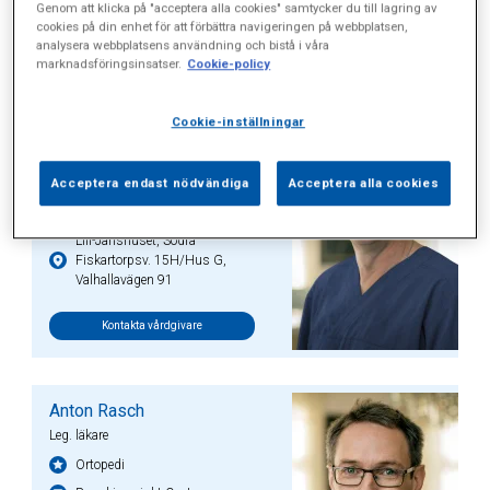
Genom att klicka på "acceptera alla cookies" samtycker du till lagring av
cookies på din enhet för att förbättra navigeringen på webbplatsen,
Specialister
analysera webbplatsens användning och bistå i våra
marknadsföringsinsatser.
Cookie-policy
Cookie-inställningar
Martin Skeppholm
Leg. läkare
Acceptera endast nödvändiga
Acceptera alla cookies
Ortopedi
Ryggkirurgiskt Centrum
Lill-Janshuset, Södra
Fiskartorpsv. 15H/Hus G,
Valhallavägen 91
Kontakta vårdgivare
Anton Rasch
Leg. läkare
Ortopedi