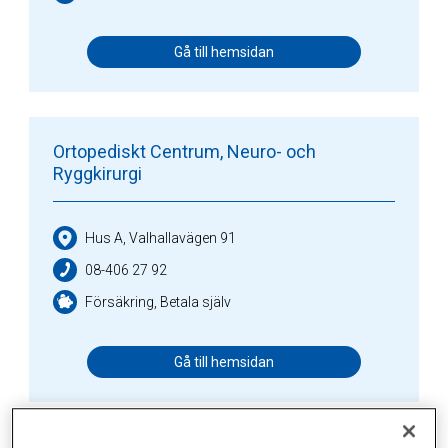
Gå till hemsidan
Ortopediskt Centrum, Neuro- och
Ryggkirurgi
Hus A, Valhallavägen 91
08-406 27 92
Försäkring, Betala själv
Gå till hemsidan