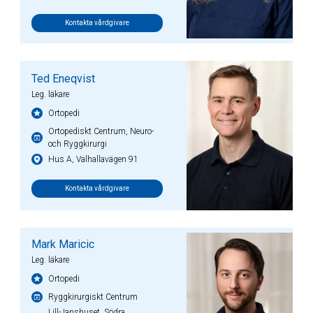
Kontakta vårdgivare
Ted Eneqvist
Leg. läkare
Ortopedi
Ortopediskt Centrum, Neuro-
och Ryggkirurgi
Hus A, Valhallavägen 91
Kontakta vårdgivare
Mark Maricic
Leg. läkare
Ortopedi
Ryggkirurgiskt Centrum
Lill-Janshuset, Södra