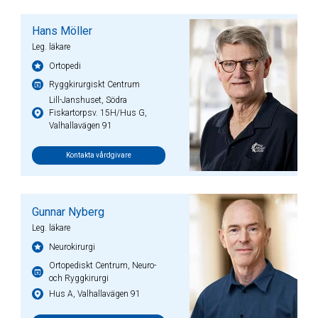
Hans Möller
Leg. läkare
Ortopedi
Ryggkirurgiskt Centrum
Lill-Janshuset, Södra
Fiskartorpsv. 15H/Hus G,
Valhallavägen 91
Kontakta vårdgivare
Gunnar Nyberg
Leg. läkare
Neurokirurgi
Ortopediskt Centrum, Neuro-
och Ryggkirurgi
Hus A, Valhallavägen 91