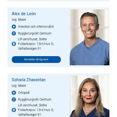
Alex de León
Leg. läkare
Anestesi och intensivvård
Ryggkirurgiskt Centrum
Lill-Janshuset, Södra
Fiskartorpsv. 15H/Hus G,
Valhallavägen 91
Kontakta vårdgivare
Sohiela Zhaeentan
Leg. läkare
Ortopedi
Ryggkirurgiskt Centrum
Lill-Janshuset, Södra
Fiskartorpsv. 15H/Hus G,
Valhallavägen 91