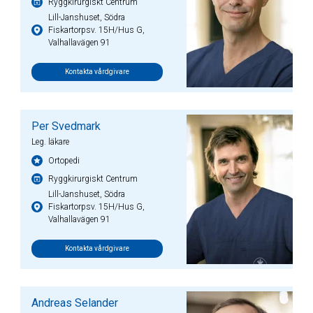
Ryggkirurgiskt Centrum
Lill-Janshuset, Södra
Fiskartorpsv. 15H/Hus G,
Valhallavägen 91
Kontakta vårdgivare
Per Svedmark
Leg. läkare
Ortopedi
Ryggkirurgiskt Centrum
Lill-Janshuset, Södra
Fiskartorpsv. 15H/Hus G,
Valhallavägen 91
Kontakta vårdgivare
Andreas Selander