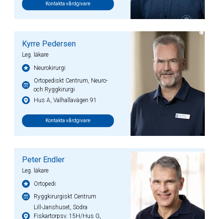
Kontakta vårdgivare
Kyrre Pedersen
Leg. läkare
Neurokirurgi
Ortopediskt Centrum, Neuro-
och Ryggkirurgi
Hus A, Valhallavägen 91
Kontakta vårdgivare
Peter Endler
Leg. läkare
Ortopedi
Ryggkirurgiskt Centrum
Lill-Janshuset, Södra
Fiskartorpsv. 15H/Hus G,