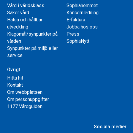
Vård i världsklass
Sophiahemmet
Säker vård
Koncernledning
Hälsa och hållbar
E-faktura
utveckling
Jobba hos oss
Klagomål/synpunkter på
Press
vården
SophiaNytt
Synpunkter på miljö eller
service
Övrigt
Hitta hit
Kontakt
Om webbplatsen
Om personuppgifter
1177 Vårdguiden
Sociala medier