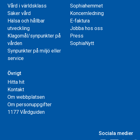
Vård i världsklass
Sophiahemmet
Säker vård
Koncernledning
Hälsa och hållbar
E-faktura
utveckling
Jobba hos oss
Klagomål/synpunkter på
Press
vården
SophiaNytt
Synpunkter på miljö eller
service
Övrigt
Hitta hit
Kontakt
Om webbplatsen
Om personuppgifter
1177 Vårdguiden
Sociala medier