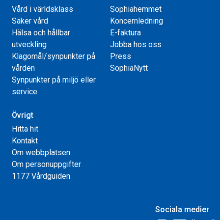
Vård i världsklass
Sophiahemmet
Säker vård
Koncernledning
Hälsa och hållbar
E-faktura
utveckling
Jobba hos oss
Klagomål/synpunkter på
Press
vården
SophiaNytt
Synpunkter på miljö eller
service
Övrigt
Hitta hit
Kontakt
Om webbplatsen
Om personuppgifter
1177 Vårdguiden
Sociala medier