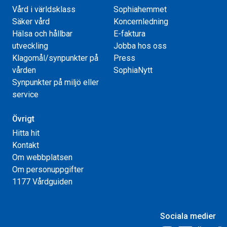
Vård i världsklass
Sophiahemmet
Säker vård
Koncernledning
Hälsa och hållbar
E-faktura
utveckling
Jobba hos oss
Klagomål/synpunkter på
Press
vården
SophiaNytt
Synpunkter på miljö eller
service
Övrigt
Hitta hit
Kontakt
Om webbplatsen
Om personuppgifter
1177 Vårdguiden
Sociala medier