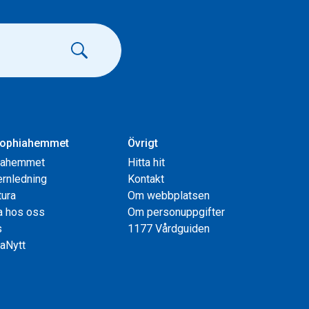
ophiahemmet
Övrigt
iahemmet
Hitta hit
rnledning
Kontakt
tura
Om webbplatsen
a hos oss
Om personuppgifter
s
1177 Vårdguiden
aNytt