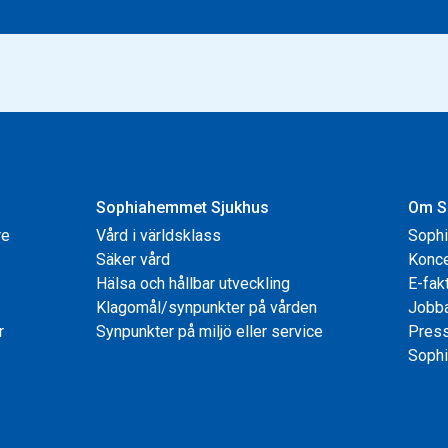
Sophiahemmet Sjukhus
Om S
re
Vård i världsklass
Soph
Säker vård
Konce
Hälsa och hållbar utveckling
E-fak
Klagomål/synpunkter på vården
Jobb
r
Synpunkter på miljö eller service
Pres
Sophi