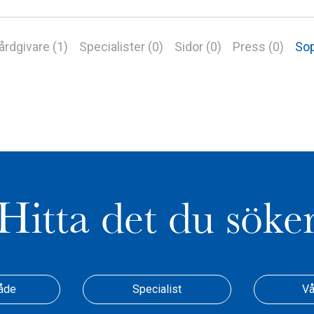
årdgivare (1)
Specialister (0)
Sidor (0)
Press (0)
Sop
Hitta det du söke
åde
Specialist
Vå