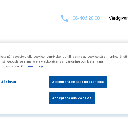
08-406 20 00
Vårdgiva
icka på "acceptera alla cookies" samtycker du till lagring av cookies på din enhet för att 
sultat för
"Sens
n på webbplatsen, analysera webbplatsens användning och bistå i våra
ingsinsatser.
Cookie-policy
tällningar
Acceptera endast nödvändiga
Acceptera alla cookies