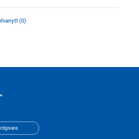
hianytt (0)
r
rdgivare