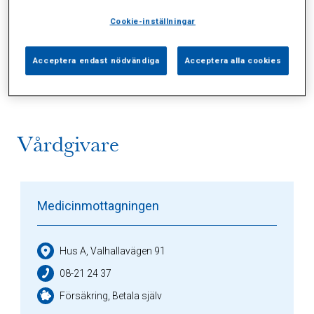
Cookie-inställningar
Alla (2)
Vårdgivare (1)
Specialister (0)
Acceptera endast nödvändiga
Acceptera alla cookies
Sidor (0)
Press (0)
Sophianytt (0)
Vårdgivare
Medicinmottagningen
Hus A, Valhallavägen 91
08-21 24 37
Försäkring, Betala själv