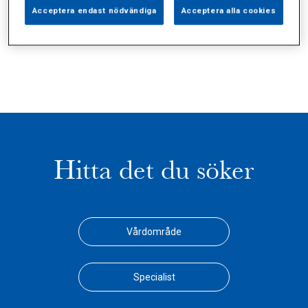
Alla (1)
Vårdgivare (0)
Specialister (0)
Acceptera endast nödvändiga
Acceptera alla cookies
Sidor (0)
Press (0)
Sophianytt (0)
Hitta det du söker
Vårdområde
Specialist