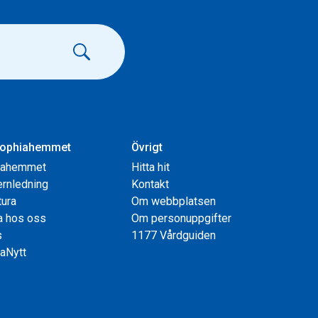
ophiahemmet
Övrigt
iahemmet
Hitta hit
rnledning
Kontakt
tura
Om webbplatsen
a hos oss
Om personuppgifter
s
1177 Vårdguiden
aNytt