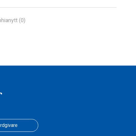
hianytt (0)
r
rdgivare