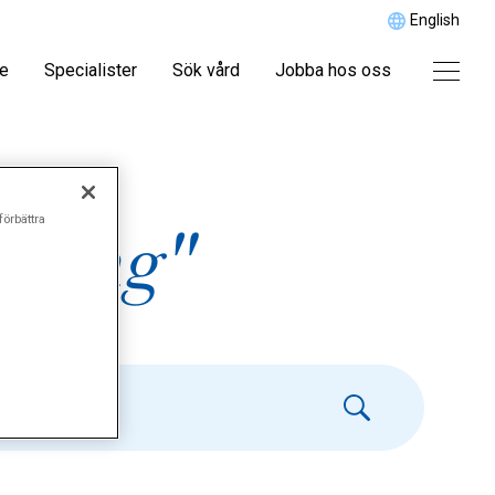
English
re
Specialister
Sök vård
Jobba hos oss
förbättra
pning"