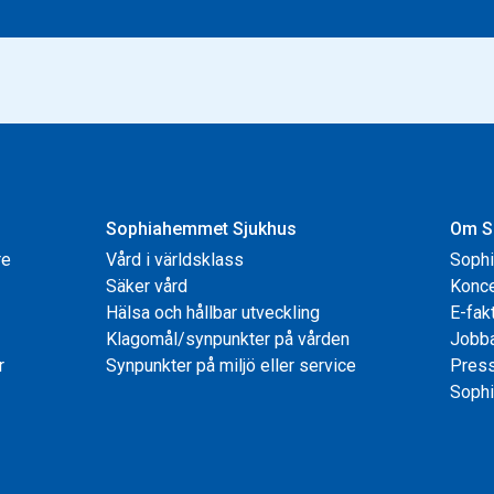
Sophiahemmet Sjukhus
Om S
re
Vård i världsklass
Soph
Säker vård
Konce
Hälsa och hållbar utveckling
E-fak
Klagomål/synpunkter på vården
Jobb
r
Synpunkter på miljö eller service
Pres
Sophi