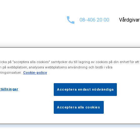
08-406 20 00
Vårdgiva
icka på "acceptera alla cookies" samtycker du till lagring av cookies på din enhet för att 
sultat för
"Skra
n på webbplatsen, analysera webbplatsens användning och bistå i våra
ingsinsatser.
Cookie-policy
tällningar
Acceptera endast nödvändiga
Acceptera alla cookies