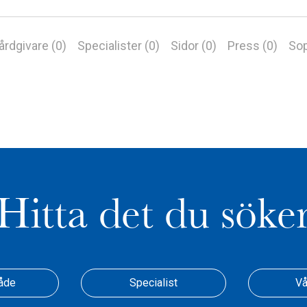
årdgivare (0)
Specialister (0)
Sidor (0)
Press (0)
Sop
Hitta det du söke
åde
Specialist
Vå