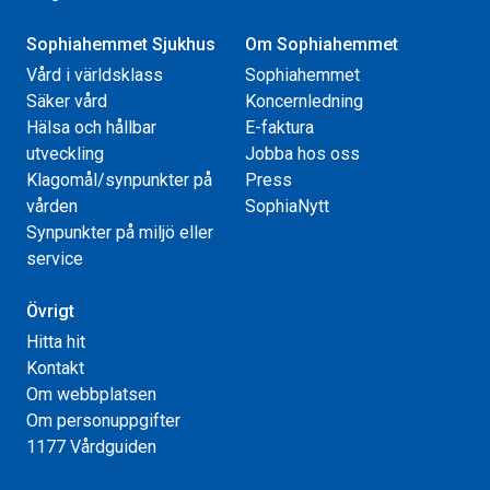
Sophiahemmet Sjukhus
Om Sophiahemmet
Vård i världsklass
Sophiahemmet
Säker vård
Koncernledning
Hälsa och hållbar
E-faktura
utveckling
Jobba hos oss
Klagomål/synpunkter på
Press
vården
SophiaNytt
Synpunkter på miljö eller
service
Övrigt
Hitta hit
Kontakt
Om webbplatsen
Om personuppgifter
1177 Vårdguiden