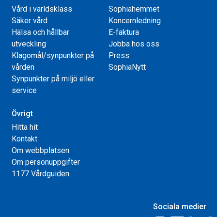
Vård i världsklass
Sophiahemmet
Säker vård
Koncernledning
Hälsa och hållbar
E-faktura
utveckling
Jobba hos oss
Klagomål/synpunkter på
Press
vården
SophiaNytt
Synpunkter på miljö eller
service
Övrigt
Hitta hit
Kontakt
Om webbplatsen
Om personuppgifter
1177 Vårdguiden
Sociala medier