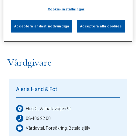
Cookie-inställningar
Alla (1)
Vårdgivare (1)
Specialister (0)
Acceptera endast nödvändiga
Acceptera alla cookies
Sidor (0)
Press (0)
Sophianytt (0)
Vårdgivare
Aleris Hand & Fot
Hus G, Valhallavägen 91
08-406 22 00
Vårdavtal, Försäkring, Betala själv