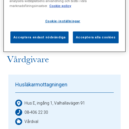
analysera webbplatsens användning och bistå i våra
marknadsföringsinsatser.
Cookie-policy
Alla (1)
Vårdgivare (2)
Specialister (0)
Cookie-inställningar
Sidor (0)
Press (0)
Sophianytt (0)
Acceptera endast nödvändiga
Acceptera alla cookies
Vårdgivare
Husläkarmottagningen
Hus E, ingång 1, Valhallavägen 91
08-406 22 30
Vårdval