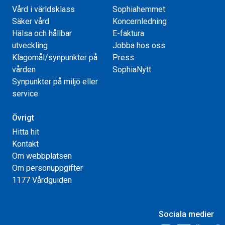
Vård i världsklass
Sophiahemmet
Säker vård
Koncernledning
Hälsa och hållbar
E-faktura
utveckling
Jobba hos oss
Klagomål/synpunkter på
Press
vården
SophiaNytt
Synpunkter på miljö eller
service
Övrigt
Hitta hit
Kontakt
Om webbplatsen
Om personuppgifter
1177 Vårdguiden
Sociala medier