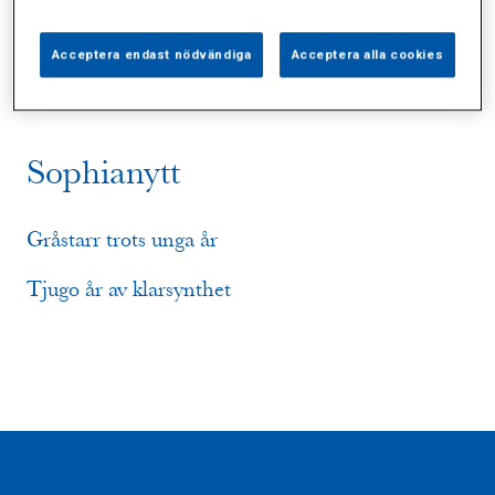
Alla (3)
Vårdgivare (0)
Specialister (0)
Sidor (0)
Press (0)
Sophianytt (2)
Acceptera endast nödvändiga
Acceptera alla cookies
Sophianytt
Gråstarr trots unga år
Tjugo år av klarsynthet