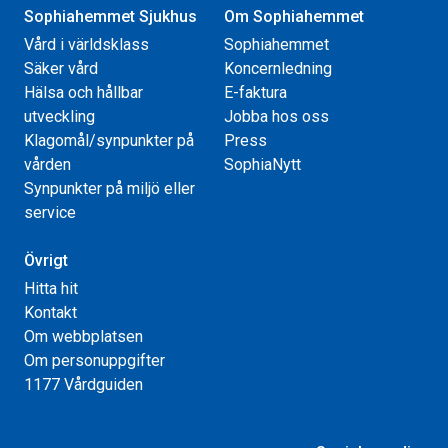
Sophiahemmet Sjukhus
Om Sophiahemmet
Vård i världsklass
Sophiahemmet
Säker vård
Koncernledning
Hälsa och hållbar
E-faktura
utveckling
Jobba hos oss
Klagomål/synpunkter på
Press
vården
SophiaNytt
Synpunkter på miljö eller
service
Övrigt
Hitta hit
Kontakt
Om webbplatsen
Om personuppgifter
1177 Vårdguiden