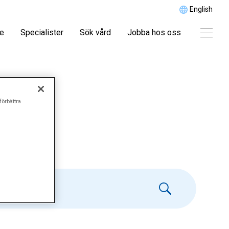
English
re
Specialister
Sök vård
Jobba hos oss
förbättra
VT"