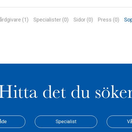
årdgivare (1)
Specialister (0)
Sidor (0)
Press (0)
Sop
Hitta det du söke
åde
Specialist
Vå