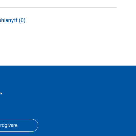
hianytt (0)
r
rdgivare