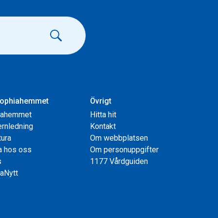
ophiahemmet
Övrigt
iahemmet
Hitta hit
rnledning
Kontakt
tura
Om webbplatsen
a hos oss
Om personuppgifter
s
1177 Vårdguiden
aNytt