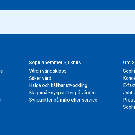
Sophiahemmet Sjukhus
Om S
re
Vård i världsklass
Soph
Säker vård
Konce
Hälsa och hållbar utveckling
E-fak
Klagomål/synpunkter på vården
Jobb
r
Synpunkter på miljö eller service
Pres
Sophi