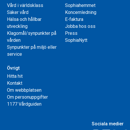
Vård i världsklass
Sophiahemmet
Säker vård
Koncernledning
Hälsa och hållbar
E-faktura
utveckling
Jobba hos oss
Klagomål/synpunkter på
Press
vården
SophiaNytt
Synpunkter på miljö eller
service
Övrigt
Hitta hit
Kontakt
Om webbplatsen
Om personuppgifter
1177 Vårdguiden
Sociala medier