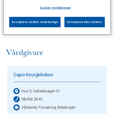
Cookie-inställningar
Alla (2)
Vårdgivare (1)
Specialister (0)
Acceptera endast nödvändiga
Acceptera alla cookies
Sidor (0)
Press (0)
Sophianytt (0)
Vårdgivare
Capio Kirurgkliniken
Hus O, Valhallavägen 91
08-406 28 45
Vårdavtal, Försäkring, Betala själv