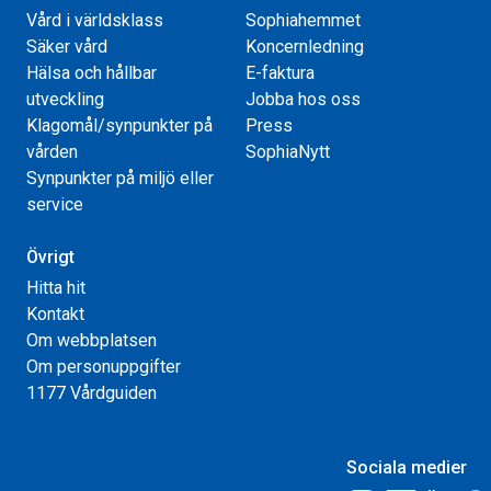
Vård i världsklass
Sophiahemmet
Säker vård
Koncernledning
Hälsa och hållbar
E-faktura
utveckling
Jobba hos oss
Klagomål/synpunkter på
Press
vården
SophiaNytt
Synpunkter på miljö eller
service
Övrigt
Hitta hit
Kontakt
Om webbplatsen
Om personuppgifter
1177 Vårdguiden
Sociala medier