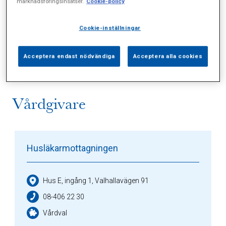
marknadsföringsinsatser.
Cookie-policy
Alla (3)
Vårdgivare (1)
Specialister (0)
Cookie-inställningar
Sidor (0)
Press (0)
Sophianytt (1)
Acceptera endast nödvändiga
Acceptera alla cookies
Vårdgivare
Husläkarmottagningen
Hus E, ingång 1, Valhallavägen 91
08-406 22 30
Vårdval