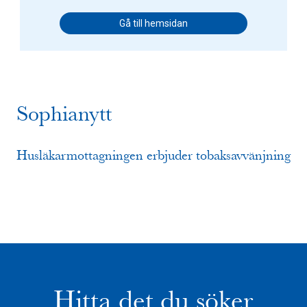
Gå till hemsidan
Sophianytt
Husläkarmottagningen erbjuder tobaksavvänjning
Hitta det du söker