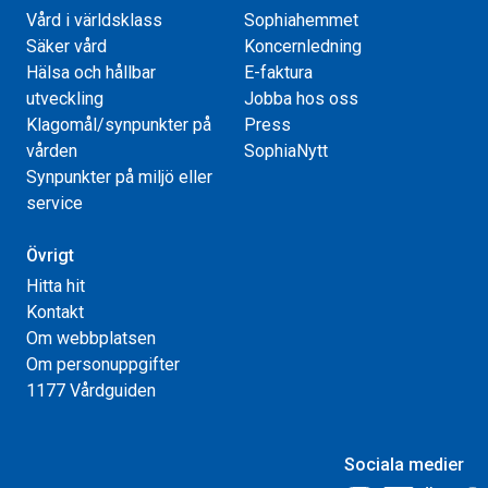
Vård i världsklass
Sophiahemmet
Säker vård
Koncernledning
Hälsa och hållbar
E-faktura
utveckling
Jobba hos oss
Klagomål/synpunkter på
Press
vården
SophiaNytt
Synpunkter på miljö eller
service
Övrigt
Hitta hit
Kontakt
Om webbplatsen
Om personuppgifter
1177 Vårdguiden
Sociala medier