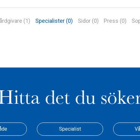
årdgivare (1)
Specialister (0)
Sidor (0)
Press (0)
Sop
Hitta det du söke
åde
Specialist
Vå