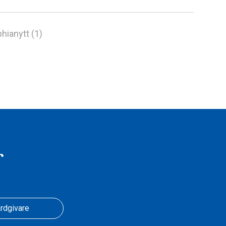
hianytt (1)
r
rdgivare