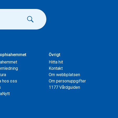
ophiahemmet
Övrigt
iahemmet
Hitta hit
rnledning
Kontakt
tura
Om webbplatsen
a hos oss
Om personuppgifter
s
1177 Vårdguiden
aNytt