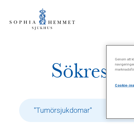
Genom att kl
Sökresult
navigeringe
marknadsför
Cookie-ins