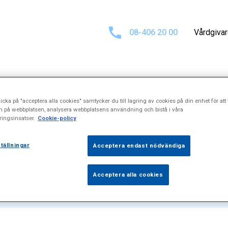
08-406 20 00
Vårdgiva
icka på "acceptera alla cookies" samtycker du till lagring av cookies på din enhet för att 
at för
"Tumörsj
n på webbplatsen, analysera webbplatsens användning och bistå i våra
ingsinsatser.
Cookie-policy
tällningar
Acceptera endast nödvändiga
Acceptera alla cookies