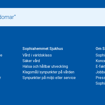
Sophiahemmet Sjukhus
Om S
re
Vård i världsklass
Soph
Säker vård
Konce
Hälsa och hållbar utveckling
E-fak
Klagomål/synpunkter på vården
Jobb
r
Synpunkter på miljö eller service
Pres
Sophi