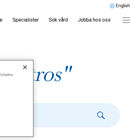
English
re
Specialister
Sök vård
Jobba hos oss
artros"
förbättra