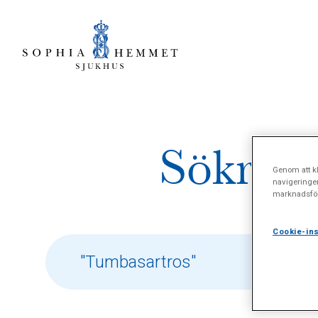
Sökresu
Genom att kl
navigeringe
marknadsför
Cookie-ins