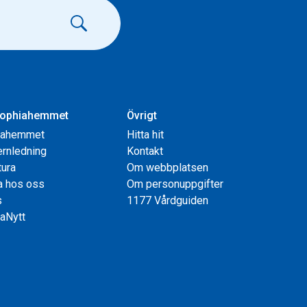
ophiahemmet
Övrigt
iahemmet
Hitta hit
rnledning
Kontakt
tura
Om webbplatsen
a hos oss
Om personuppgifter
s
1177 Vårdguiden
aNytt