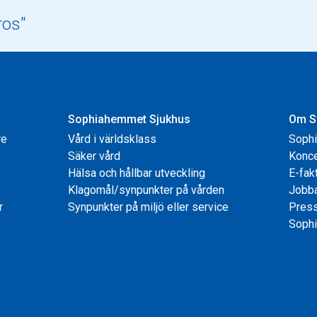
Sophiahemmet Sjukhus
Om S
re
Vård i världsklass
Soph
Säker vård
Konce
Hälsa och hållbar utveckling
E-fak
Klagomål/synpunkter på vården
Jobb
r
Synpunkter på miljö eller service
Pres
Sophi