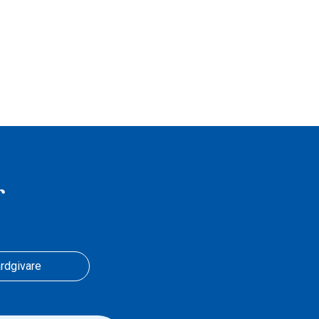
r
rdgivare