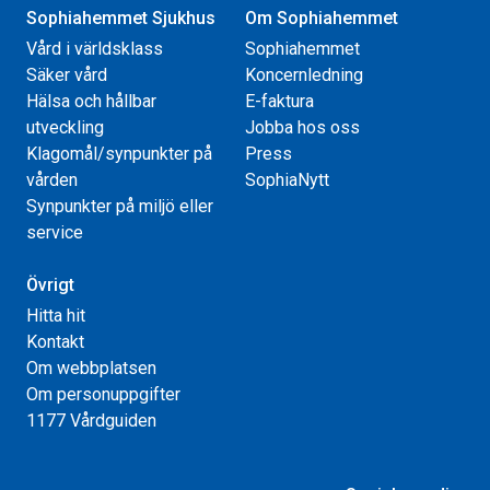
Sophiahemmet Sjukhus
Om Sophiahemmet
Vård i världsklass
Sophiahemmet
Säker vård
Koncernledning
Hälsa och hållbar
E-faktura
utveckling
Jobba hos oss
Klagomål/synpunkter på
Press
vården
SophiaNytt
Synpunkter på miljö eller
service
Övrigt
Hitta hit
Kontakt
Om webbplatsen
Om personuppgifter
1177 Vårdguiden