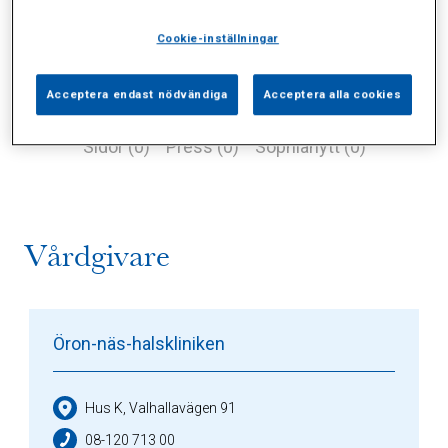
Cookie-inställningar
Acceptera endast nödvändiga
Acceptera alla cookies
Alla (2)
Vårdgivare (1)
Specialister (0)
Sidor (0)
Press (0)
Sophianytt (0)
Vårdgivare
Öron-näs-halskliniken
Hus K, Valhallavägen 91
08-120 713 00