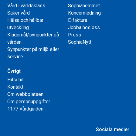
Vård i världsklass
Sophiahemmet
Säker vård
Koncernledning
Hälsa och hållbar
E-faktura
utveckling
Jobba hos oss
Klagomål/synpunkter på
Press
vården
SophiaNytt
Synpunkter på miljö eller
service
Övrigt
Hitta hit
Kontakt
Om webbplatsen
Om personuppgifter
1177 Vårdguiden
Sociala medier