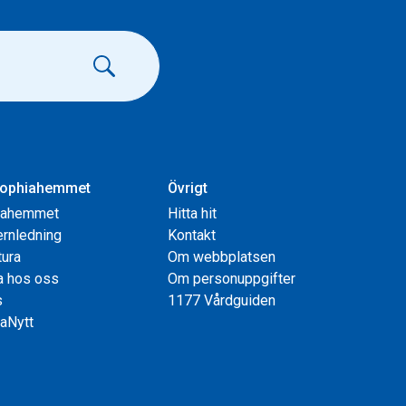
ophiahemmet
Övrigt
iahemmet
Hitta hit
rnledning
Kontakt
tura
Om webbplatsen
a hos oss
Om personuppgifter
s
1177 Vårdguiden
aNytt