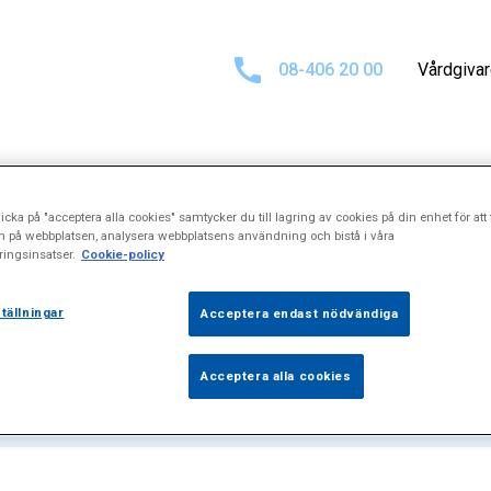
08-406 20 00
Vårdgiva
icka på "acceptera alla cookies" samtycker du till lagring av cookies på din enhet för att 
sultat för
"Ultr
n på webbplatsen, analysera webbplatsens användning och bistå i våra
ingsinsatser.
Cookie-policy
tällningar
Acceptera endast nödvändiga
Acceptera alla cookies