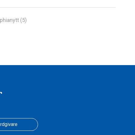
phianytt (5)
r
rdgivare