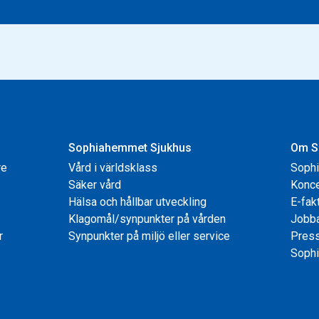
Sophiahemmet Sjukhus
Om S
re
Vård i världsklass
Soph
Säker vård
Konce
Hälsa och hållbar utveckling
E-fak
Klagomål/synpunkter på vården
Jobb
r
Synpunkter på miljö eller service
Pres
Sophi