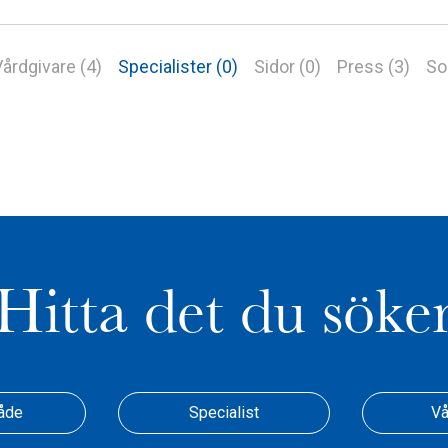
årdgivare (4)
Specialister (0)
Sidor (0)
Press (3)
So
Hitta det du söke
åde
Specialist
Vå