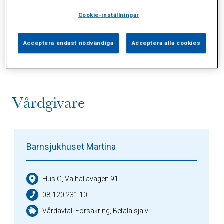
Cookie-inställningar
Alla (2)
Vårdgivare (1)
Specialister (0)
Acceptera endast nödvändiga
Acceptera alla cookies
Sidor (0)
Press (0)
Sophianytt (0)
Vårdgivare
Barnsjukhuset Martina
Hus G, Valhallavägen 91
08-120 231 10
Vårdavtal, Försäkring, Betala själv